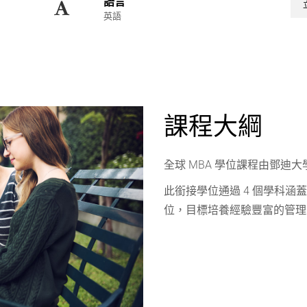
語言
英語
課程大綱
全球 MBA 學位課程由鄧迪大
此銜接學位通過 4 個學科涵蓋
位，目標培養經驗豐富的管理