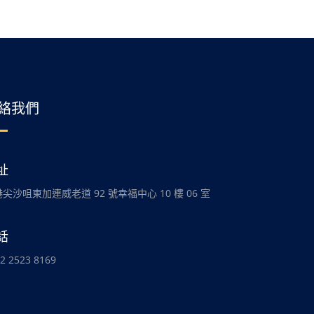
絡我們
址
尖沙咀東加連威老道 92 號幸福中心 10 樓 06 室
話
2 2523 8169