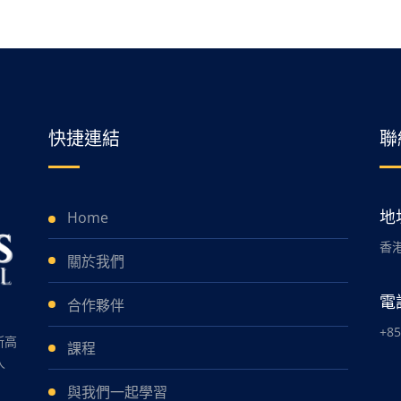
快捷連結
聯
Home
地
香港
關於我們
電
合作夥伴
+85
斯高
課程
人
與我們一起學習