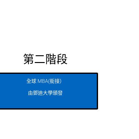
第二階段
全球 MBA(銜接）
由鄧迪大學頒發