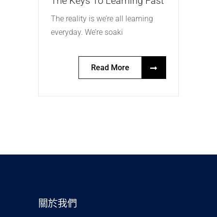
The Keys To Learning Fast
The reality is we’re all learning
everyday. We’re soaki
Read More
關於我們