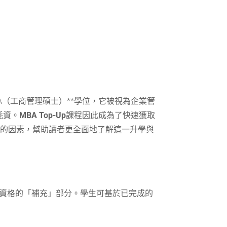
A（工商管理碩士）**學位，它被視為企業管
耗資。
MBA Top-Up
課程因此成為了快速獲取
考慮的因素，幫助讀者更全面地了解這一升學與
現有資格的「補充」部分。學生可基於已完成的