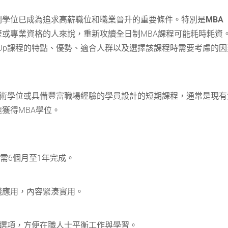
關學位已成為追求高薪職位和職業晉升的重要條件。特別是
MBA
專業資格的人來說，重新攻讀全日制MBA課程可能耗時耗資。MBA
p-Up課程的特點、優勢、適合人群以及選擇該課程時需要考慮
相關學術學位或具備豐富職場經驗的學員設計的短期課程，通常是
獲得MBA學位。
常僅需6個月至1年完成。
踐應用，內容緊湊實用。
兼職選項，方便在職人士平衡工作與學習。