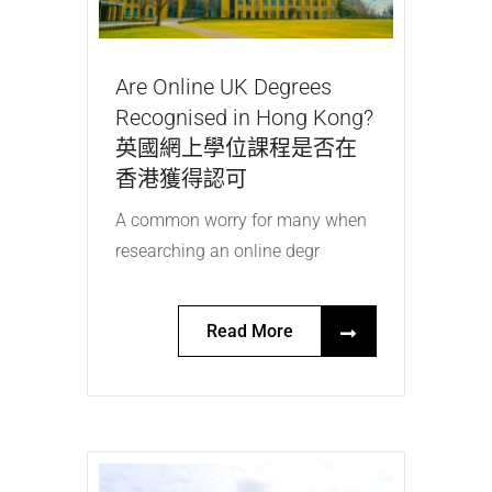
Are Online UK Degrees
Recognised in Hong Kong?
英國網上學位課程是否在
香港獲得認可
A common worry for many when
researching an online degr
Read More