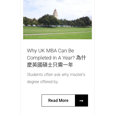
Why UK MBA Can Be
Completed In A Year? 為什
麼英國碩士只需一年
Students often ask why master’s
degree offered by
Read More