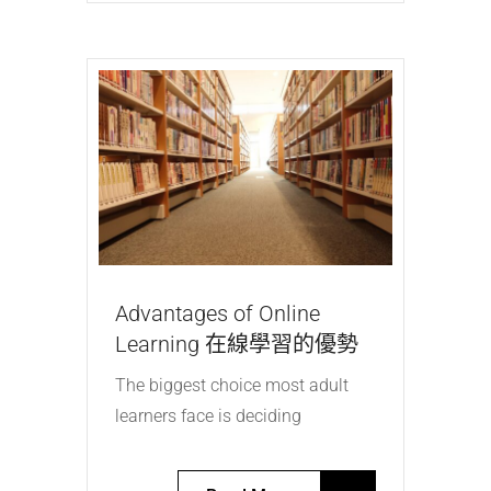
Advantages of Online
Learning 在線學習的優勢
The biggest choice most adult
learners face is deciding