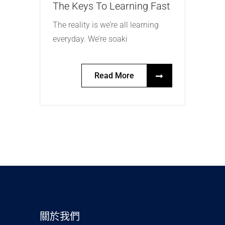
The Keys To Learning Fast
The reality is we’re all learning
everyday. We’re soaki
Read More
關於我們