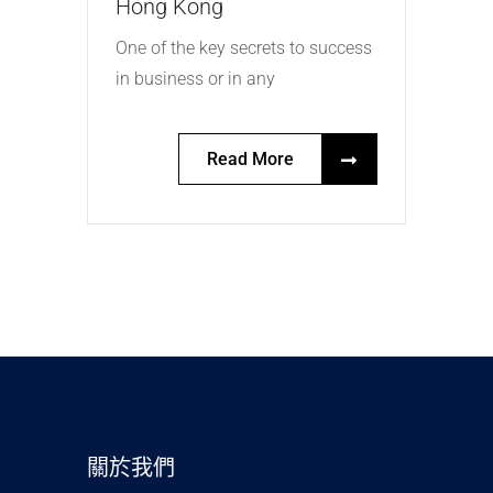
Hong Kong
One of the key secrets to success
in business or in any
Read More
關於我們